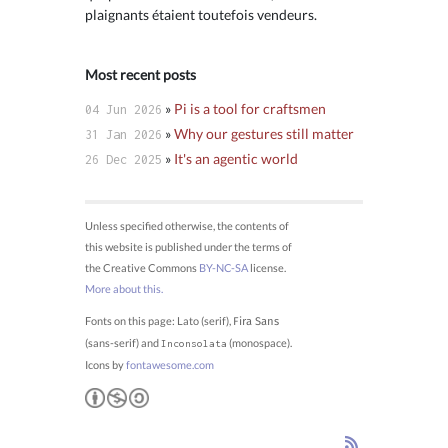
plaignants étaient toutefois vendeurs.
Most recent posts
»
Pi is a tool for craftsmen
04 Jun 2026
»
Why our gestures still matter
31 Jan 2026
»
It's an agentic world
26 Dec 2025
Unless specified otherwise, the contents of
this website is published under the terms of
the Creative Commons
BY-NC-SA
license.
More about this.
Fonts on this page: Lato (serif),
Fira Sans
(sans-serif) and
(monospace).
Inconsolata
Icons by
fontawesome.com