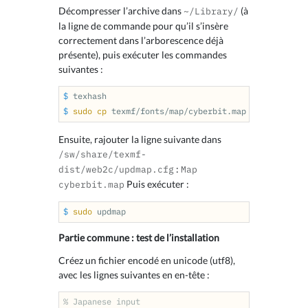
Décompresser l’archive dans
(à
~/Library/
la ligne de commande pour qu’il s’insère
correctement dans l’arborescence déjà
présente), puis exécuter les commandes
suivantes :
$ 
$ 
sudo cp 
Ensuite, rajouter la ligne suivante dans
/sw/share/texmf-
:
dist/web2c/updmap.cfg
Map
Puis exécuter :
cyberbit.map
$ 
sudo 
Partie commune : test de l’installation
Créez un fichier encodé en unicode (utf8),
avec les lignes suivantes en en-tête :
% Japanese input