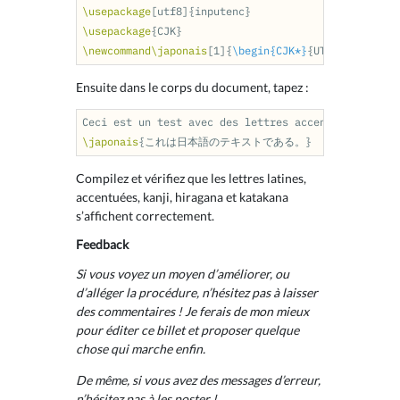
\usepackage
[utf8]
{
inputenc
}
\usepackage
{
CJK
}
\newcommand\japonais
[1]
{
\begin{CJK*}
{
UTF8
}{
song
}
#1
Ensuite dans le corps du document, tapez :
\japonais
{
これは日本語のテキストである。
}
Compilez et vérifiez que les lettres latines,
accentuées, kanji, hiragana et katakana
s’affichent correctement.
Feedback
Si vous voyez un moyen d’améliorer, ou
d’alléger la procédure, n’hésitez pas à laisser
des commentaires ! Je ferais de mon mieux
pour éditer ce billet et proposer quelque
chose qui marche enfin.
De même, si vous avez des messages d’erreur,
n’hésitez pas à les poster !