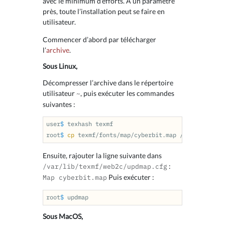
avec le minimum d’efforts. À un paramètre
près, toute l’installation peut se faire en
utilisateur.
Commencer d’abord par télécharger
l’
archive
.
Sous Linux,
Décompresser l’archive dans le répertoire
utilisateur
, puis exécuter les commandes
~
suivantes :
user
$ 
texhash texmf

root
$ 
cp 
Ensuite, rajouter la ligne suivante dans
:
/var/lib/texmf/web2c/updmap.cfg
Puis exécuter :
Map cyberbit.map
root
$ 
Sous MacOS,