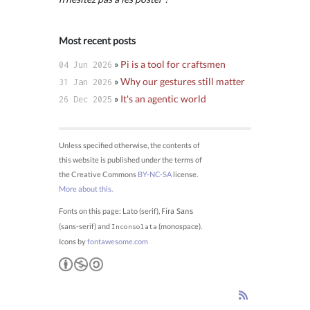
Most recent posts
»
Pi is a tool for craftsmen
04 Jun 2026
»
Why our gestures still matter
31 Jan 2026
»
It's an agentic world
26 Dec 2025
Unless specified otherwise, the contents of
this website is published under the terms of
the Creative Commons
BY-NC-SA
license.
More about this.
Fonts on this page: Lato (serif),
Fira Sans
(sans-serif) and
(monospace).
Inconsolata
Icons by
fontawesome.com